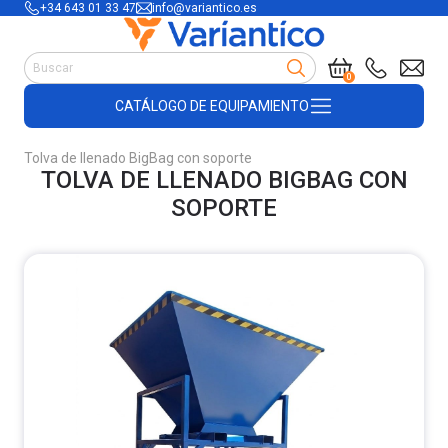
+34 643 01 33 47
info@variantico.es
Manutención
0
Accesorios para carretillas
CATÁLOGO DE EQUIPAMIENTO
Útiles de almacén
Útiles de construcción
Tolva de llenado BigBag con soporte
Productos de plástico y madera
TOLVA DE LLENADO BIGBAG CON
Encofrado
SOPORTE