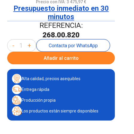
Precio con IVA:
3 475,97 €
Presupuesto inmediato en 30
minutos
REFERENCIA:
268.00.820
-
+
Contacta por WhatsApp
Añadir al carrito
Alta calidad, precios asequibles
Entrega rápida
Producción propia
Los productos están siempre disponibles