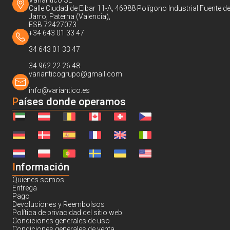
Variantico SL
Calle Ciudad de Eibar 11-A, 46988 Polígono Industrial Fuente de
Jarro, Paterna (Valencia),
ESB 72427073
+34 643 01 33 47
34 643 01 33 47
34 962 22 26 48
varianticogrupo@gmail.com
info@variantico.es
Países donde operamos
I
nformación
Quienes somos
Entrega
Pago
Devoluciones y Reembolsos
Política de privacidad del sitio web
Condiciones generales de uso
Condiciones generales de venta