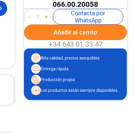
066.00.20058
Contacta por
-
+
WhatsApp
Añadir al carrito
+34 643 01 33 47
Alta calidad, precios asequibles
Entrega rápida
Producción propia
Los productos están siempre disponibles