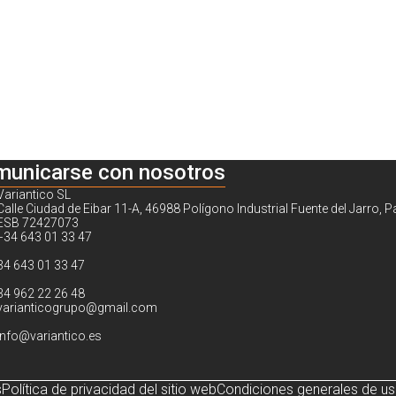
municarse con nosotros
Variantico SL
Calle Ciudad de Eibar 11-A, 46988 Polígono Industrial Fuente del Jarro, P
ESB 72427073
+34 643 01 33 47
34 643 01 33 47
34 962 22 26 48
varianticogrupo@gmail.com
info@variantico.es
s
Política de privacidad del sitio web
Condiciones generales de u