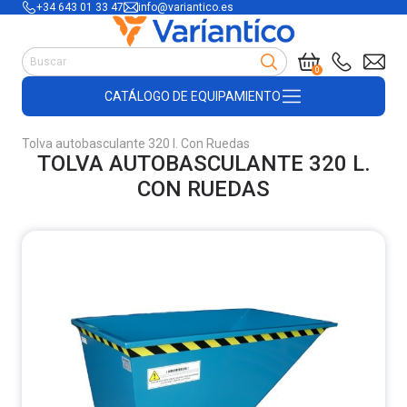
+34 643 01 33 47
info@variantico.es
Manutención
0
Accesorios para carretillas
CATÁLOGO DE EQUIPAMIENTO
Útiles de almacén
Útiles de construcción
Tolva autobasculante 320 l. Con Ruedas
Productos de plástico y madera
TOLVA AUTOBASCULANTE 320 L.
Encofrado
CON RUEDAS