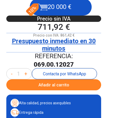
20 000 €
Precio sin IVA
711,92 €
Precio con IVA:
861,42 €
Presupuesto inmediato en 30
minutos
REFERENCIA:
069.00.12027
-
+
Contacta por WhatsApp
Añadir al carrito
Alta calidad, precios asequibles
Entrega rápida