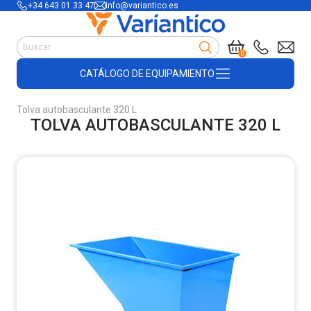
+34 643 01 33 47
info@variantico.es
Manutención
0
Accesorios para carretillas
CATÁLOGO DE EQUIPAMIENTO
Útiles de almacén
Útiles de construcción
Tolva autobasculante 320 L
Productos de plástico y madera
TOLVA AUTOBASCULANTE 320 L
Encofrado