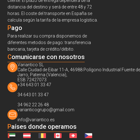
cliente. El plazo de entrega dependerá de la
distancia del destino y será de entre 48 y 72
horas. El coste del transporte en España se
calcula según la tarifa de la empresa logística.
Pago
Para realizar su compra disponemos de
diferentes metodos de pago: transferencia
bancaria, tarjeta de crédito/débito.
C
omunicarse con nosotros
Variantico SL
Calle Ciudad de Eibar 11-A, 46988 Polígono Industrial Fuente de
Jarro, Paterna (Valencia),
ESB 72427073
+34 643 01 33 47
34 643 01 33 47
34 962 22 26 48
varianticogrupo@gmail.com
info@variantico.es
Países donde operamos