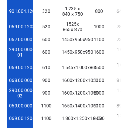
1.235 x
901.004.12037
320
800
643,7
840 x 750
1525x
069.00.12038
520
1000
789,6
865x 870
067.00.000
600
1450x950x950
1100
736,2
290.00.000-
1 066
600
1450x950x950
1600
01
€
1 001
069.00.12040
610
1.545x1.000x865
1500
€
068.00.000
900
1600х1200х1050
1100
815,1
290.00.000-
1 319
900
1600х1200х1050
2000
02
€
069.00.000
1100
1650х1400х1050
1100
893,2
1 339
069.00.12041
1100
1.860x1.250x1.045
2.000
€