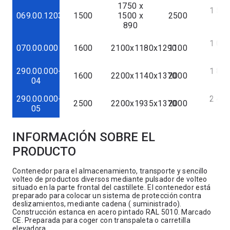
1750 x
1 520
069.00.12036
1500
1500 x
2500
€
890
1 043
070.00.000
1600
2100x1180x1290
1100
€
290.00.000-
1 882
1600
2200x1140x1370
2000
04
€
290.00.000-
2 477
2500
2200x1935x1370
2000
05
€
INFORMACIÓN SOBRE EL
PRODUCTO
Contenedor para el almacenamiento, transporte y sencillo
volteo de productos diversos mediante pulsador de volteo
situado en la parte frontal del castillete. El contenedor está
preparado para colocar un sistema de protección contra
deslizamientos, mediante cadena ( suministrado).
Construcción estanca en acero pintado RAL 5010. Marcado
CE. Preparada para coger con transpaleta o carretilla
elevadora.