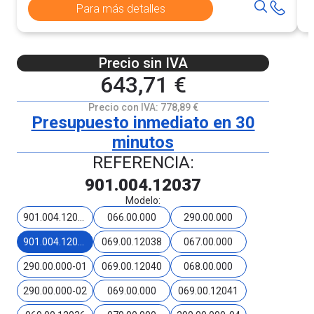
Para más detalles
Precio sin IVA
643,71 €
Precio con IVA:
778,89 €
Presupuesto inmediato en 30
minutos
REFERENCIA:
901.004.12037
Modelo:
901.004.12035
066.00.000
290.00.000
901.004.12037
069.00.12038
067.00.000
290.00.000-01
069.00.12040
068.00.000
290.00.000-02
069.00.000
069.00.12041