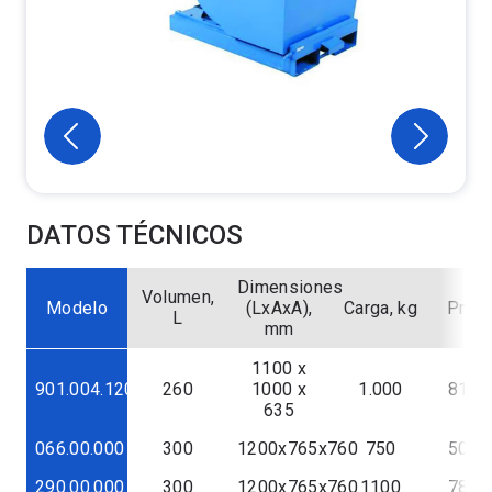
DATOS TÉCNICOS
Dimensiones
Volumen,
Modelo
(LxAxA),
Carga, kg
Preci
L
mm
1100 x
901.004.12035
260
1000 x
1.000
814,2
635
066.00.000
300
1200x765x760
750
502,2
290.00.000
300
1200x765x760
1100
782,2