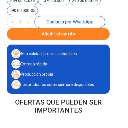
069.00.12036
070.00.000
290.00.000-04
290.00.000-05
-
+
Contacta por WhatsApp
Añadir al carrito
Alta calidad, precios asequibles
Entrega rápida
Producción propia
Los productos están siempre disponibles
OFERTAS QUE PUEDEN SER
IMPORTANTES