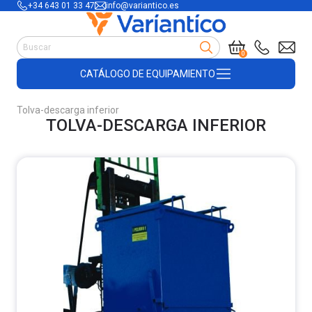
+34 643 01 33 47
info@variantico.es
Manutención
0
Accesorios para carretillas
CATÁLOGO DE EQUIPAMIENTO
Útiles de almacén
Útiles de construcción
Tolva-descarga inferior
Productos de plástico y madera
TOLVA-DESCARGA INFERIOR
Encofrado