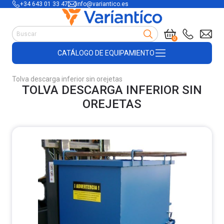
+34 643 01 33 47
info@variantico.es
Manutención
0
Accesorios para carretillas
CATÁLOGO DE EQUIPAMIENTO
Útiles de almacén
Útiles de construcción
Tolva descarga inferior sin orejetas
Productos de plástico y madera
TOLVA DESCARGA INFERIOR SIN
Encofrado
OREJETAS