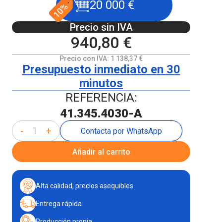
20 000 €
Precio sin IVA
940,80 €
Precio con IVA:
1 138,37 €
Presupuesto inmediato en 30
minutos
REFERENCIA:
41.345.4030-A
-
+
Contacta por WhatsApp
Añadir al carrito
Alta calidad, precios asequibles
Entrega rápida
Producción propia