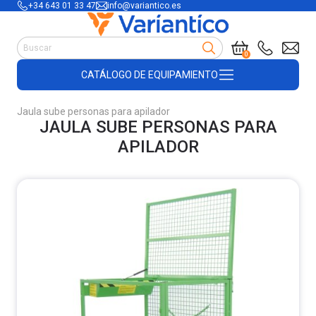
+34 643 01 33 47
info@variantico.es
Manutención
0
Accesorios para carretillas
CATÁLOGO DE EQUIPAMIENTO
Útiles de almacén
Útiles de construcción
Jaula sube personas para apilador
Productos de plástico y madera
JAULA SUBE PERSONAS PARA
Encofrado
APILADOR