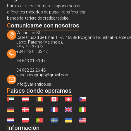
Para realizar su compra disponemos de
diferentes metodos de pago: transferencia
bancaria, tarjeta de crédito/débito.
C
omunicarse con nosotros
Variantico SL
Calle Ciudad de Eibar 11-A, 46988 Polígono Industrial Fuente de
Jarro, Paterna (Valencia),
ESB 72427073
+34 643 01 33 47
34 643 01 33 47
34 962 22 26 48
varianticogrupo@gmail.com
info@variantico.es
Países donde operamos
I
nformación