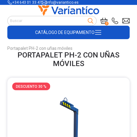
+34 643 01 33 47
info@variantico.es
Manutención
0
Accesorios para carretillas
CATÁLOGO DE EQUIPAMIENTO
Útiles de almacén
Útiles de construcción
Portapalet PH-2 con uñas móviles
Productos de plástico y madera
PORTAPALET PH-2 CON UÑAS
Encofrado
MÓVILES
DESCUENTO 30 %