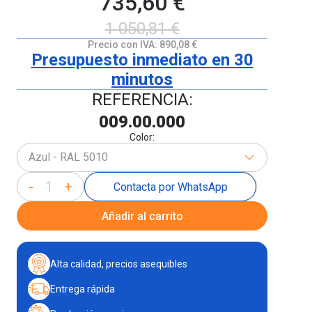
735,60 €
1 050,81 €
Precio con IVA:
890,08 €
Presupuesto inmediato en 30
minutos
REFERENCIA:
009.00.000
Color:
Azul - RAL 5010
-
+
Contacta por WhatsApp
Añadir al carrito
Alta calidad, precios asequibles
Entrega rápida