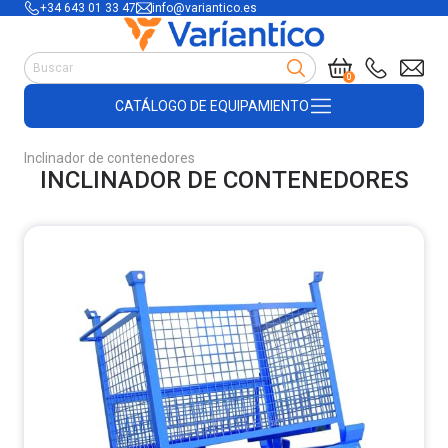
+34 643 01 33 47
info@variantico.es
Manutención
0
Accesorios para carretillas
CATÁLOGO DE EQUIPAMIENTO
Útiles de almacén
Útiles de construcción
Inclinador de contenedores
Productos de plástico y madera
INCLINADOR DE CONTENEDORES
Encofrado