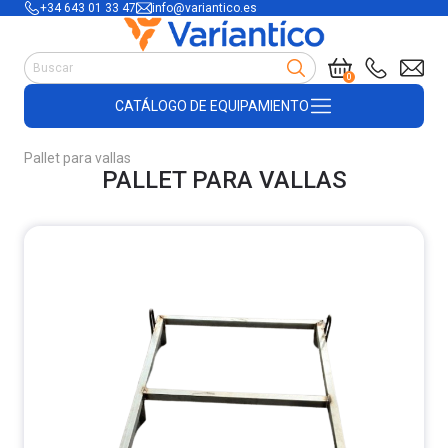
+34 643 01 33 47
info@variantico.es
Manutención
0
Accesorios para carretillas
CATÁLOGO DE EQUIPAMIENTO
Útiles de almacén
Útiles de construcción
Pallet para vallas
Productos de plástico y madera
PALLET PARA VALLAS
Encofrado