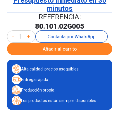
Presupuesto inmediato en 30
minutos
REFERENCIA:
80.101.02G005
-
+
Contacta por WhatsApp
Añadir al carrito
Alta calidad, precios asequibles
Entrega rápida
Producción propia
Los productos están siempre disponibles