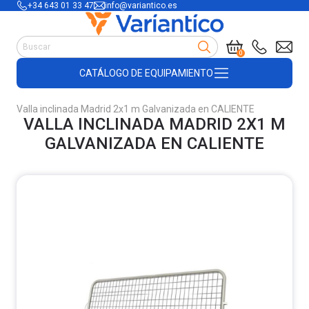
+34 643 01 33 47
info@variantico.es
Manutención
0
Accesorios para carretillas
CATÁLOGO DE EQUIPAMIENTO
Útiles de almacén
Útiles de construcción
Valla inclinada Madrid 2x1 m Galvanizada en CALIENTE
Productos de plástico y madera
VALLA INCLINADA MADRID 2X1 M
Encofrado
GALVANIZADA EN CALIENTE