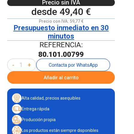
Precio sin IVA
desde
49,40 €
Precio con IVA:
59,77 €
Presupuesto inmediato en 30
minutos
REFERENCIA:
80.101.00799
-
+
Contacta por WhatsApp
Añadir al carrito
Alta calidad, precios asequibles
Entrega rápida
Producción propia
Los productos están siempre disponibles