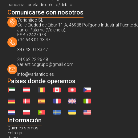
bancaria, tarjeta de crédito/débito.
C
omunicarse con nosotros
Variantico SL
Calle Ciudad de Eibar 11-A, 46988 Polígono Industrial Fuente de
Jarro, Paterna (Valencia),
ESB 72427073
+34 643 01 33 47
34 643 01 33 47
34 962 22 26 48
varianticogrupo@gmail.com
info@variantico.es
Países donde operamos
I
nformación
Quienes somos
Entrega
Pago