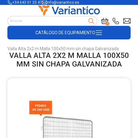
+34 643 01 33 47
info@variantico.es
Manutención
0
Accesorios para carretillas
CATÁLOGO DE EQUIPAMIENTO
Útiles de almacén
Útiles de construcción
Valla Alta 2x2 m Malla 100x50 mm sin chapa Galvanizada
Productos de plástico y madera
VALLA ALTA 2X2 M MALLA 100X50
Encofrado
MM SIN CHAPA GALVANIZADA