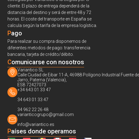
cliente. El plazo de entrega dependerá de la
distancia del destino y será de entre 48 y 72
horas. El coste del transporte en España se
calcula según la tarifa de la empresa logística.
Pago
Para realizar su compra disponemos de
diferentes metodos de pago: transferencia
bancaria, tarjeta de crédito/débito.
C
omunicarse con nosotros
Variantico SL
Calle Ciudad de Eibar 11-A, 46988 Polígono Industrial Fuente de
Jarro, Paterna (Valencia),
ESB 72427073
+34 643 01 33 47
34 643 01 33 47
34 962 22 26 48
varianticogrupo@gmail.com
info@variantico.es
Países donde operamos