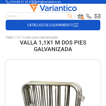
+34 643 01 33 47
info@variantico.es
Manutención
0
Accesorios para carretillas
CATÁLOGO DE EQUIPAMIENTO
Útiles de almacén
Útiles de construcción
Valla 1,1x1 m dos pies Galvanizada
Productos de plástico y madera
VALLA 1,1X1 M DOS PIES
Encofrado
GALVANIZADA