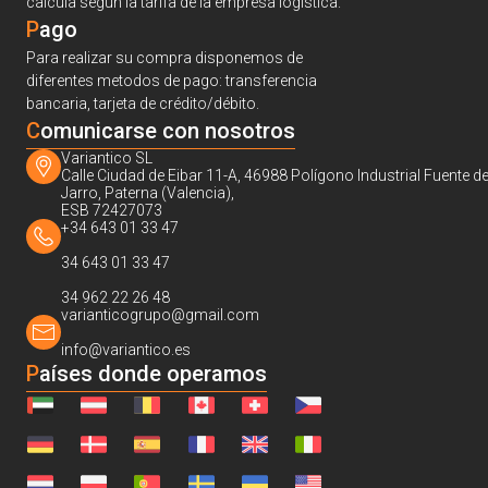
calcula según la tarifa de la empresa logística.
Pago
Para realizar su compra disponemos de
diferentes metodos de pago: transferencia
bancaria, tarjeta de crédito/débito.
C
omunicarse con nosotros
Variantico SL
Calle Ciudad de Eibar 11-A, 46988 Polígono Industrial Fuente de
Jarro, Paterna (Valencia),
ESB 72427073
+34 643 01 33 47
34 643 01 33 47
34 962 22 26 48
varianticogrupo@gmail.com
info@variantico.es
Países donde operamos