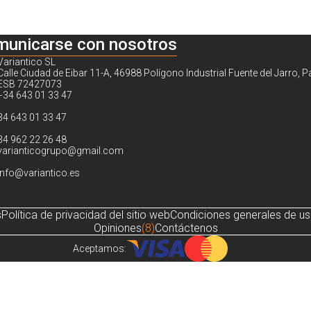
municarse con nosotros
Variantico SL
Calle Ciudad de Eibar 11-A, 46988 Polígono Industrial Fuente del Jarro, P
ESB 72427073
+34 643 01 33 47
34 643 01 33 47
34 962 22 26 48
varianticogrupo@gmail.com
info@variantico.es
s
Política de privacidad del sitio web
Condiciones generales de u
Opiniones
(8)
Contáctenos
Aceptamos:
Noch sind keine Bewertungen vorhanden.