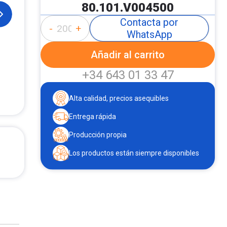
80.101.V004500
Contacta por
-
+
WhatsApp
Añadir al carrito
+34 643 01 33 47
Alta calidad, precios asequibles
Entrega rápida
Producción propia
Los productos están siempre disponibles