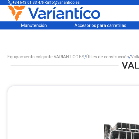
+34 643 01 33 47
info@variantico.es
Manutención
Accesorios para carretillas
Equipamiento colgante VARIANTICO.ES
/
Útiles de construcción
/
Vall
VAL