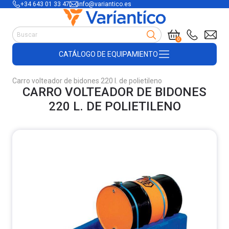
+34 643 01 33 47
info@variantico.es
Manutención
0
Accesorios para carretillas
CATÁLOGO DE EQUIPAMIENTO
Útiles de almacén
Útiles de construcción
Carro volteador de bidones 220 l. de polietileno
Productos de plástico y madera
CARRO VOLTEADOR DE BIDONES
Encofrado
220 L. DE POLIETILENO