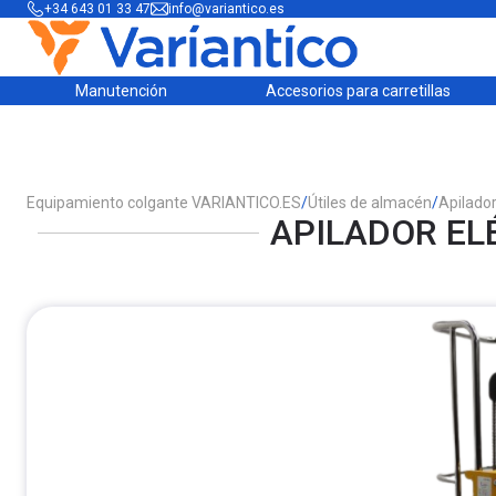
+34 643 01 33 47
info@variantico.es
Manutención
Accesorios para carretillas
Equipamiento colgante VARIANTICO.ES
/
Útiles de almacén
/
Apilado
APILADOR EL