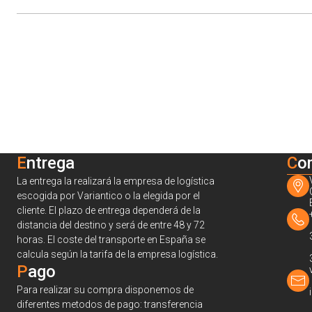
Entrega
C
o
La entrega la realizará la empresa de logística
escogida por Variantico o la elegida por el
cliente. El plazo de entrega dependerá de la
distancia del destino y será de entre 48 y 72
horas. El coste del transporte en España se
calcula según la tarifa de la empresa logística.
Pago
Para realizar su compra disponemos de
diferentes metodos de pago: transferencia