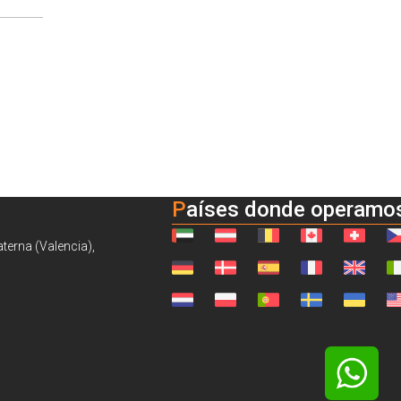
Países donde operamo
aterna (Valencia),