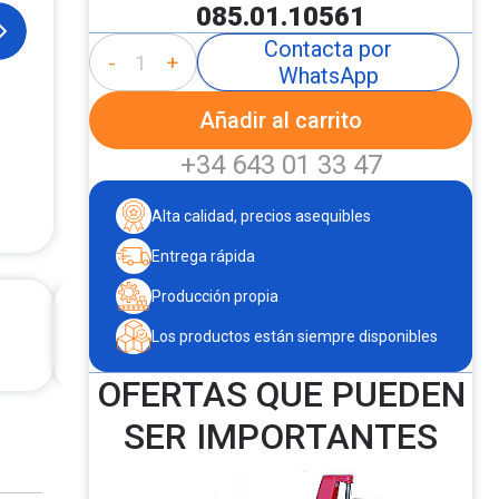
085.01.10561
Contacta por
-
+
WhatsApp
Añadir al carrito
+34 643 01 33 47
Alta calidad, precios asequibles
Entrega rápida
Producción propia
Los productos están siempre disponibles
OFERTAS QUE PUEDEN
SER IMPORTANTES