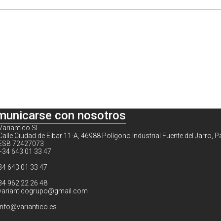
municarse con nosotros
Variantico SL
Calle Ciudad de Eibar 11-A, 46988 Polígono Industrial Fuente del Jarro, P
ESB 72427073
+34 643 01 33 47
34 643 01 33 47
34 962 22 26 48
varianticogrupo@gmail.com
info@variantico.es