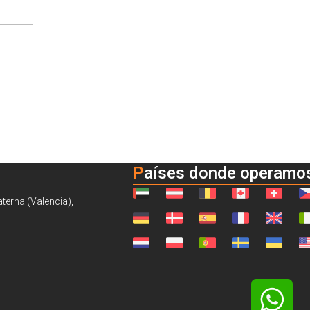
Países donde operamo
aterna (Valencia),