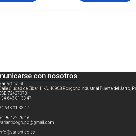
municarse con nosotros
Variantico SL
Calle Ciudad de Eibar 11-A, 46988 Polígono Industrial Fuente del Jarro, P
ESB 72427073
+34 643 01 33 47
34 643 01 33 47
34 962 22 26 48
varianticogrupo@gmail.com
info@variantico.es