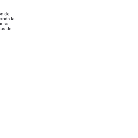
ón de
uando la
ar su
das de