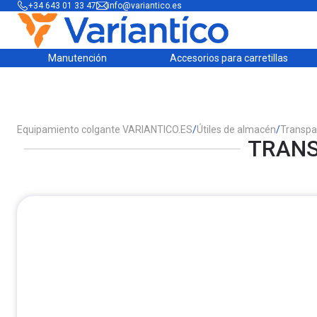
+34 643 01 33 47
info@variantico.es
Manutención
Accesorios para carretillas
Equipamiento colgante VARIANTICO.ES
/
Útiles de almacén
/
Transpa
TRANS