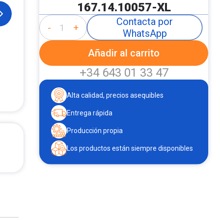
167.14.10057-XL
Contacta por
-
+
WhatsApp
Añadir al carrito
+34 643 01 33 47
Alta calidad, precios asequibles
Entrega rápida
Producción propia
Los productos están siempre disponibles