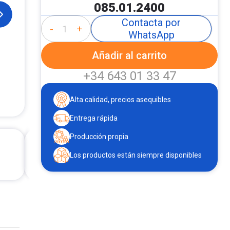
085.01.2400
Contacta por
-
+
WhatsApp
Añadir al carrito
+34 643 01 33 47
Alta calidad, precios asequibles
Entrega rápida
Producción propia
Los productos están siempre disponibles