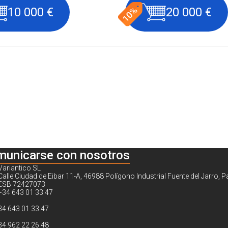
10 000 €
20 000 €
municarse con nosotros
Variantico SL
Calle Ciudad de Eibar 11-A, 46988 Polígono Industrial Fuente del Jarro, P
ESB 72427073
+34 643 01 33 47
34 643 01 33 47
34 962 22 26 48