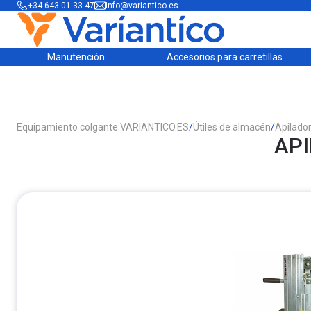
+34 643 01 33 47
info@variantico.es
Manutención
Accesorios para carretillas
Equipamiento colgante VARIANTICO.ES
/
Útiles de almacén
/
Apilado
API