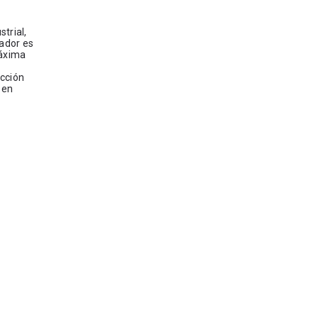
trial,
vador es
máxima
ucción
 en