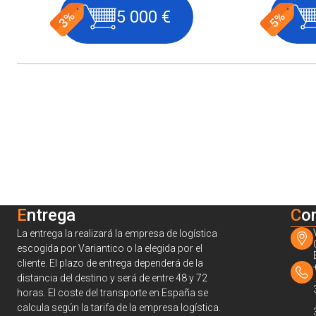
5 000 €
Entrega
C
o
La entrega la realizará la empresa de logística
escogida por Variantico o la elegida por el
cliente. El plazo de entrega dependerá de la
distancia del destino y será de entre 48 y 72
horas. El coste del transporte en España se
calcula según la tarifa de la empresa logística.