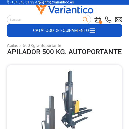
+34 643 01 33 47
info@variantico.es
Manutención
0
Accesorios para carretillas
CATÁLOGO DE EQUIPAMIENTO
Útiles de almacén
Útiles de construcción
Apilador 500 Kg. autoportante
Productos de plástico y madera
APILADOR 500 KG. AUTOPORTANTE
Encofrado