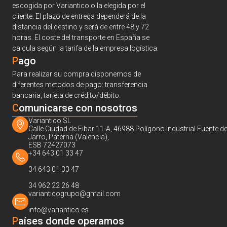
escogida por Variantico o la elegida por el
cliente. El plazo de entrega dependerá de la
distancia del destino y será de entre 48 y 72
horas. El coste del transporte en España se
calcula según la tarifa de la empresa logística.
Pago
Para realizar su compra disponemos de
diferentes metodos de pago: transferencia
bancaria, tarjeta de crédito/débito.
C
omunicarse con nosotros
Variantico SL
Calle Ciudad de Eibar 11-A, 46988 Polígono Industrial Fuente de
Jarro, Paterna (Valencia),
ESB 72427073
+34 643 01 33 47
34 643 01 33 47
34 962 22 26 48
varianticogrupo@gmail.com
info@variantico.es
Países donde operamos