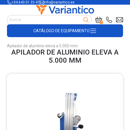
+34 643 01 33 47
info@variantico.es
Manutención
0
Accesorios para carretillas
CATÁLOGO DE EQUIPAMIENTO
Útiles de almacén
Útiles de construcción
Apilador de aluminio eleva a 5.000 mm
Productos de plástico y madera
APILADOR DE ALUMINIO ELEVA A
Encofrado
5.000 MM