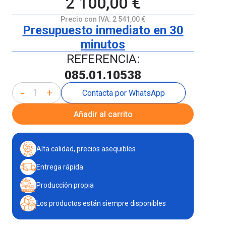
2 100,00 €
Precio con IVA:
2 541,00 €
Presupuesto inmediato en 30
minutos
REFERENCIA:
085.01.10538
-
+
Contacta por WhatsApp
Añadir al carrito
Alta calidad, precios asequibles
Entrega rápida
Producción propia
Los productos están siempre disponibles