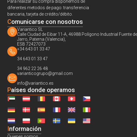
Para realizar su compra disponemos de
diferentes metodos de pago: transferencia
bancaria, tarjeta de crédito/débito.
C
omunicarse con nosotros
Variantico SL
Calle Ciudad de Eibar 11-A, 46988 Polígono Industrial Fuente de
Jarro, Paterna (Valencia),
ESB 72427073
+34 643 01 33 47
34 643 01 33 47
34 962 22 26 48
varianticogrupo@gmail.com
info@variantico.es
Países donde operamos
I
nformación
Quienes somos