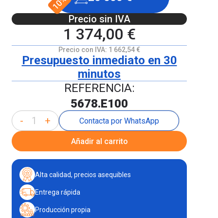
Precio sin IVA
1 374,00 €
Precio con IVA:
1 662,54 €
Presupuesto inmediato en 30
minutos
REFERENCIA:
5678.E100
-
+
Contacta por WhatsApp
Añadir al carrito
Alta calidad, precios asequibles
Entrega rápida
Producción propia