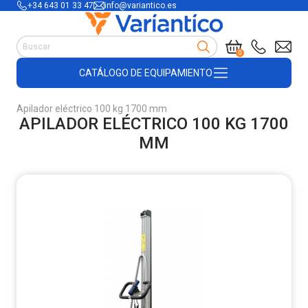
+34 643 01 33 47
info@variantico.es
Manutención
0
Accesorios para carretillas
CATÁLOGO DE EQUIPAMIENTO
Útiles de almacén
Útiles de construcción
Apilador eléctrico 100 kg 1700 mm
Productos de plástico y madera
APILADOR ELÉCTRICO 100 KG 1700
Encofrado
MM