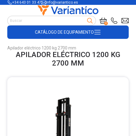
+34 643 01 33 47
info@variantico.es
Manutención
0
Accesorios para carretillas
CATÁLOGO DE EQUIPAMIENTO
Útiles de almacén
Útiles de construcción
Apilador eléctrico 1200 kg 2700 mm
Productos de plástico y madera
APILADOR ELÉCTRICO 1200 KG
Encofrado
2700 MM