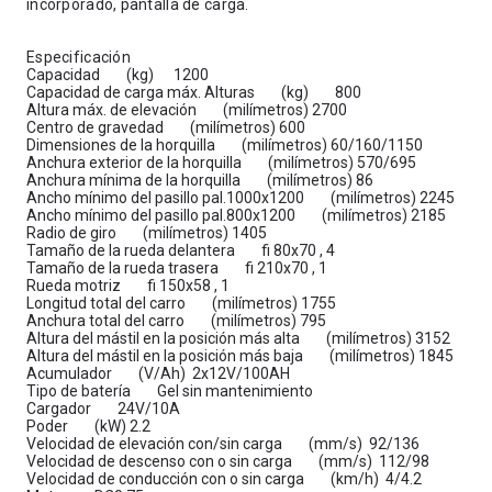
incorporado, pantalla de carga.
Especificación
Capacidad (kg) 1200
Capacidad de carga máx. Alturas (kg) 800
Altura máx. de elevación (milímetros) 2700
Centro de gravedad (milímetros) 600
Dimensiones de la horquilla (milímetros) 60/160/1150
Anchura exterior de la horquilla (milímetros) 570/695
Anchura mínima de la horquilla (milímetros) 86
Ancho mínimo del pasillo pal.1000x1200 (milímetros) 2245
Ancho mínimo del pasillo pal.800x1200 (milímetros) 2185
Radio de giro (milímetros) 1405
Tamaño de la rueda delantera fi 80x70 , 4
Tamaño de la rueda trasera fi 210x70 , 1
Rueda motriz fi 150x58 , 1
Longitud total del carro (milímetros) 1755
Anchura total del carro (milímetros) 795
Altura del mástil en la posición más alta (milímetros) 3152
Altura del mástil en la posición más baja (milímetros) 1845
Acumulador (V/Ah) 2x12V/100AH
Tipo de batería Gel sin mantenimiento
Cargador 24V/10A
Poder (kW) 2.2
Velocidad de elevación con/sin carga (mm/s) 92/136
Velocidad de descenso con o sin carga (mm/s) 112/98
Velocidad de conducción con o sin carga (km/h) 4/4.2