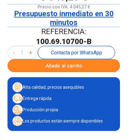
Precio con IVA:
4 045,27 €
Presupuesto inmediato en 30
minutos
REFERENCIA:
100.69.10700-B
-
+
Contacta por WhatsApp
Añadir al carrito
Alta calidad, precios asequibles
Entrega rápida
Producción propia
Los productos están siempre disponibles