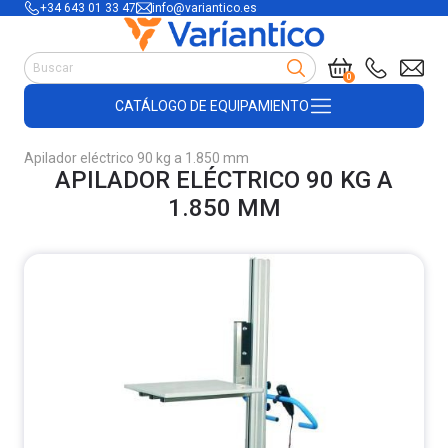
+34 643 01 33 47
info@variantico.es
Manutención
0
Accesorios para carretillas
CATÁLOGO DE EQUIPAMIENTO
Útiles de almacén
Útiles de construcción
Apilador eléctrico 90 kg a 1.850 mm
Productos de plástico y madera
APILADOR ELÉCTRICO 90 KG A
Encofrado
1.850 MM