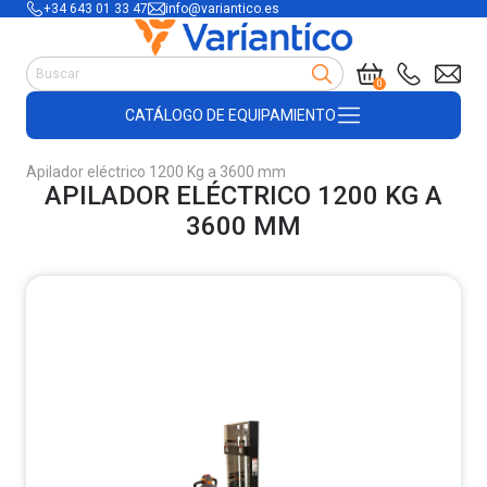
+34 643 01 33 47
info@variantico.es
Manutención
0
Accesorios para carretillas
CATÁLOGO DE EQUIPAMIENTO
Útiles de almacén
Útiles de construcción
Apilador eléctrico 1200 Kg a 3600 mm
Productos de plástico y madera
APILADOR ELÉCTRICO 1200 KG A
Encofrado
3600 MM