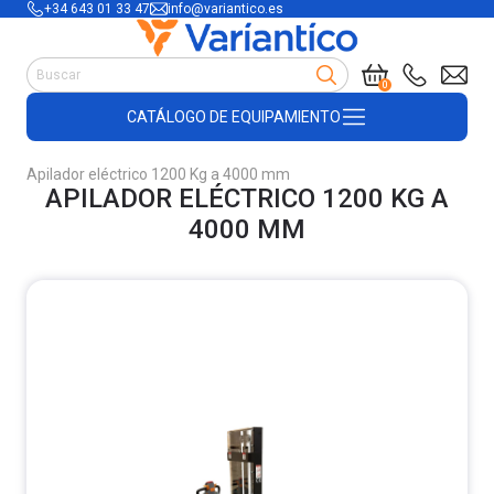
+34 643 01 33 47
info@variantico.es
Manutención
0
Accesorios para carretillas
CATÁLOGO DE EQUIPAMIENTO
Útiles de almacén
Útiles de construcción
Apilador eléctrico 1200 Kg a 4000 mm
Productos de plástico y madera
APILADOR ELÉCTRICO 1200 KG A
Encofrado
4000 MM