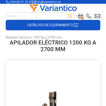
+34 643 01 33 47
info@variantico.es
Manutención
0
Accesorios para carretillas
CATÁLOGO DE EQUIPAMIENTO
Útiles de almacén
Útiles de construcción
Apilador eléctrico 1200 Kg a 2700 mm
Productos de plástico y madera
APILADOR ELÉCTRICO 1200 KG A
Encofrado
2700 MM