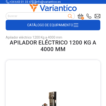
+34 643 01 33 47
info@variantico.es
Manutención
0
Accesorios para carretillas
CATÁLOGO DE EQUIPAMIENTO
Útiles de almacén
Útiles de construcción
Apilador eléctrico 1200 Kg a 4000 mm
Productos de plástico y madera
APILADOR ELÉCTRICO 1200 KG A
Encofrado
4000 MM