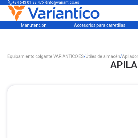
+34 643 01 33 47
info@variantico.es
Manutención
Accesorios para carretillas
Equipamiento colgante VARIANTICO.ES
/
Útiles de almacén
/
Apilado
APILA