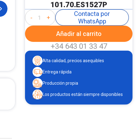
101.70.ES1527P
Contacta por
-
+
WhatsApp
Añadir al carrito
+34 643 01 33 47
Alta calidad, precios asequibles
Entrega rápida
Producción propia
Los productos están siempre disponibles