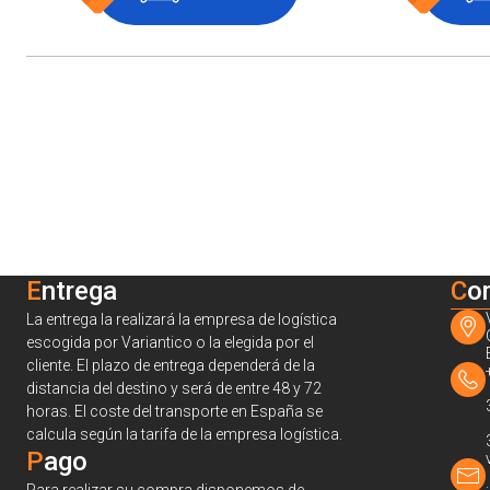
Entrega
C
o
La entrega la realizará la empresa de logística
escogida por Variantico o la elegida por el
cliente. El plazo de entrega dependerá de la
distancia del destino y será de entre 48 y 72
horas. El coste del transporte en España se
calcula según la tarifa de la empresa logística.
Pago