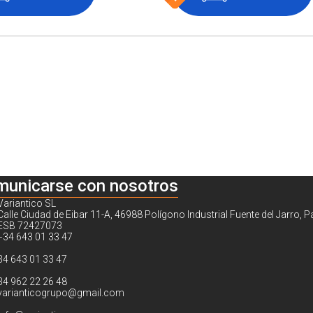
municarse con nosotros
Variantico SL
Calle Ciudad de Eibar 11-A, 46988 Polígono Industrial Fuente del Jarro, P
ESB 72427073
+34 643 01 33 47
34 643 01 33 47
34 962 22 26 48
varianticogrupo@gmail.com