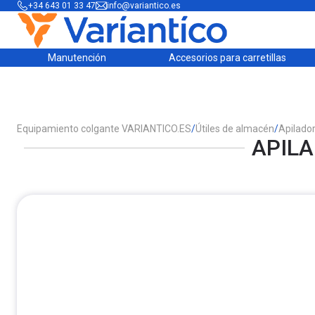
+34 643 01 33 47
info@variantico.es
Manutención
Accesorios para carretillas
Equipamiento colgante VARIANTICO.ES
/
Útiles de almacén
/
Apilado
APILA