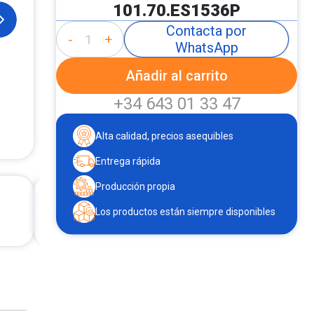
101.70.ES1536P
Contacta por
-
+
WhatsApp
Añadir al carrito
+34 643 01 33 47
Alta calidad, precios asequibles
Entrega rápida
Producción propia
Los productos están siempre disponibles