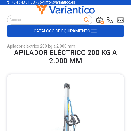
+34 643 01 33 47
info@variantico.es
Manutención
0
Accesorios para carretillas
CATÁLOGO DE EQUIPAMIENTO
Útiles de almacén
Útiles de construcción
Apilador eléctrico 200 kg a 2.000 mm
Productos de plástico y madera
APILADOR ELÉCTRICO 200 KG A
Encofrado
2.000 MM