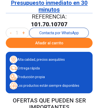
Presupuesto inmediato en 30
minutos
REFERENCIA:
101.70.10707
-
+
Contacta por WhatsApp
Añadir al carrito
Alta calidad, precios asequibles
Entrega rápida
Producción propia
Los productos están siempre disponibles
OFERTAS QUE PUEDEN SER
IMPORTANTES