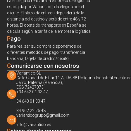
La entrega la realizará la empresa de logística
escogida por Variantico o la elegida por el
cliente. El plazo de entrega dependerá de la
distancia del destino y será de entre 48 y 72
horas. El coste del transporte en España se
calcula según la tarifa de la empresa logística.
Pago
Para realizar su compra disponemos de
diferentes metodos de pago: transferencia
bancaria, tarjeta de crédito/débito.
C
omunicarse con nosotros
Variantico SL
Calle Ciudad de Eibar 11-A, 46988 Polígono Industrial Fuente de
Jarro, Paterna (Valencia),
ESB 72427073
+34 643 01 33 47
34 643 01 33 47
34 962 22 26 48
varianticogrupo@gmail.com
info@variantico.es