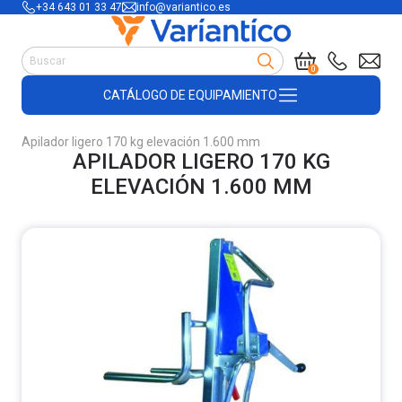
+34 643 01 33 47
info@variantico.es
Manutención
0
Accesorios para carretillas
CATÁLOGO DE EQUIPAMIENTO
Útiles de almacén
Útiles de construcción
Apilador ligero 170 kg elevación 1.600 mm
Productos de plástico y madera
APILADOR LIGERO 170 KG
Encofrado
ELEVACIÓN 1.600 MM