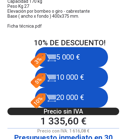
Capacidad 170 kg
Peso Kg 27
Elevación por bombeo o giro - cabrestante
Base ( ancho x fondo ) 400x375 mm.
Ficha técnica.pdf
10% DE DESCUENTO!
5 000 €
10 000 €
20 000 €
Precio sin IVA
1 335,60 €
Precio con IVA:
1 616,08 €
Presupuesto inmediato en 30