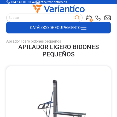
+34 643 01 33 47
info@variantico.es
Manutención
0
Accesorios para carretillas
CATÁLOGO DE EQUIPAMIENTO
Útiles de almacén
Útiles de construcción
Apilador ligero bidones pequeños
Productos de plástico y madera
APILADOR LIGERO BIDONES
Encofrado
PEQUEÑOS