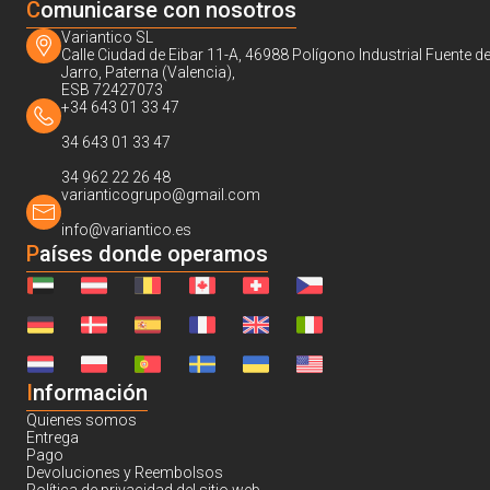
C
omunicarse con nosotros
Variantico SL
Calle Ciudad de Eibar 11-A, 46988 Polígono Industrial Fuente de
Jarro, Paterna (Valencia),
ESB 72427073
+34 643 01 33 47
34 643 01 33 47
34 962 22 26 48
varianticogrupo@gmail.com
info@variantico.es
Países donde operamos
I
nformación
Quienes somos
Entrega
Pago
Devoluciones y Reembolsos