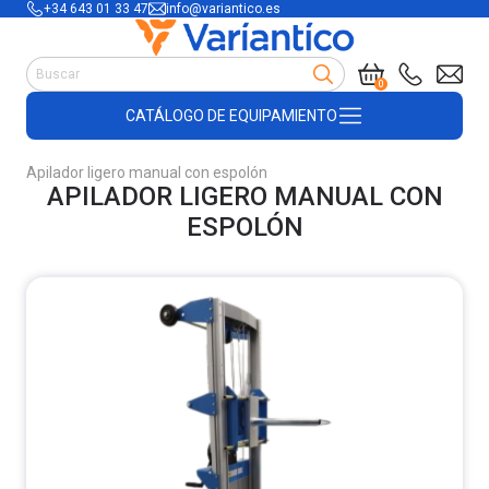
+34 643 01 33 47
info@variantico.es
Manutención
0
Accesorios para carretillas
CATÁLOGO DE EQUIPAMIENTO
Útiles de almacén
Útiles de construcción
Apilador ligero manual con espolón
Productos de plástico y madera
APILADOR LIGERO MANUAL CON
Encofrado
ESPOLÓN