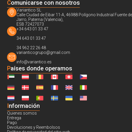
C
omunicarse con nosotros
Variantico SL
Calle Ciudad de Eibar 11-A, 46988 Polígono Industrial Fuente de
Jarro, Paterna (Valencia),
ESB 72427073
+34 643 01 33 47
34 643 01 33 47
34 962 22 26 48
varianticogrupo@gmail.com
info@variantico.es
Países donde operamos
I
nformación
Quienes somos
Entrega
Pago
Devoluciones y Reembolsos