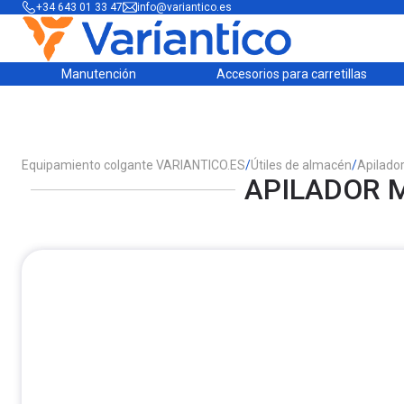
+34 643 01 33 47
info@variantico.es
Manutención
Accesorios para carretillas
Equipamiento colgante VARIANTICO.ES
/
Útiles de almacén
/
Apilado
APILADOR M