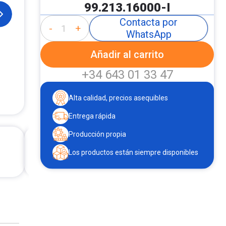
99.213.16000-I
Contacta por
-
+
WhatsApp
Añadir al carrito
+34 643 01 33 47
Alta calidad, precios asequibles
Entrega rápida
Producción propia
Los productos están siempre disponibles