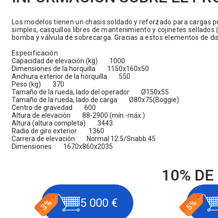
Los modelos tienen un chasis soldado y reforzado para cargas pes
simples, casquillos libres de mantenimiento y cojinetes sellados (
bomba y válvula de sobrecarga. Gracias a estos elementos de dise
Especificación
Capacidad de elevación (kg) 1000
Dimensiones de la horquilla 1150x160x50
Anchura exterior de la horquilla 550
Peso (kg) 370
Tamaño de la rueda, lado del operador Ø150x55
Tamaño de la rueda, lado de carga Ø80x75(Boggie)
Centro de gravedad 600
Altura de elevación 88-2900 (mín.-máx.)
Altura (altura completa) 3443
Radio de giro exterior 1360
Carrera de elevación Normal 12.5/Snabb 45
Dimensiones 1670x860x2035
10% DE
5 000 €