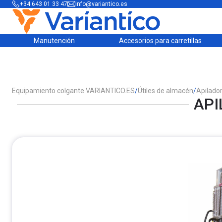
+34 643 01 33 47
info@variantico.es
Manutención
Accesorios para carretillas
Equipamiento colgante VARIANTICO.ES
/
Útiles de almacén
/
Apilado
API