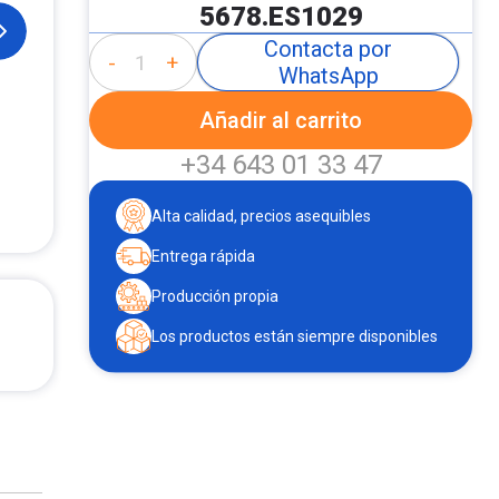
5678.ES1029
Contacta por
-
+
WhatsApp
Añadir al carrito
+34 643 01 33 47
Alta calidad, precios asequibles
Entrega rápida
Producción propia
Los productos están siempre disponibles