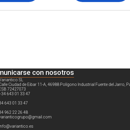
municarse con nosotros
Variantico SL
Calle Ciudad de Eibar 11-A, 46988 Polígono Industrial Fuente del Jarro, P
ESB 72427073
+34 643 01 33 47
34 643 01 33 47
34 962 22 26 48
varianticogrupo@gmail.com
info@variantico.es