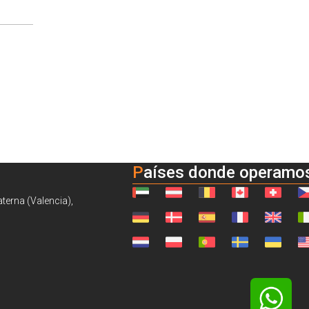
Países donde operamo
aterna (Valencia),