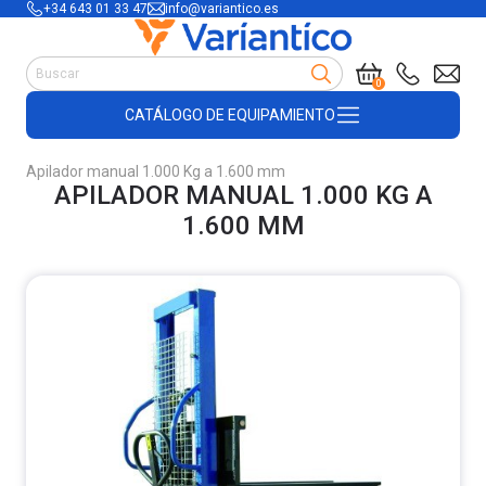
+34 643 01 33 47
info@variantico.es
Manutención
0
Accesorios para carretillas
CATÁLOGO DE EQUIPAMIENTO
Útiles de almacén
Útiles de construcción
Apilador manual 1.000 Kg a 1.600 mm
Productos de plástico y madera
APILADOR MANUAL 1.000 KG A
Encofrado
1.600 MM