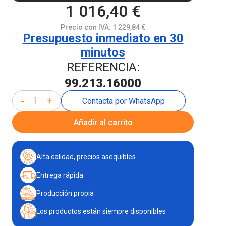
1 016,40 €
Precio con IVA:
1 229,84 €
Presupuesto inmediato en 30
minutos
REFERENCIA:
99.213.16000
-
+
Contacta por WhatsApp
Añadir al carrito
Alta calidad, precios asequibles
Entrega rápida
Producción propia
Los productos están siempre disponibles