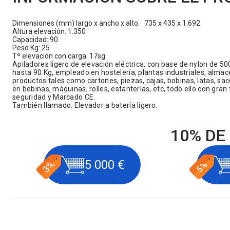
Dimensiones (mm) largo x ancho x alto: 735 x 435 x 1.692
Altura elevación: 1.350
Capacidad: 90
Peso Kg: 25
Tº elevación con carga: 17sg
Apiladores ligero de elevación eléctrica, con base de nylon de 5
hasta 90 Kg,.empleado en hostelería, plantas industriales, almac
productos tales como cartones, piezas, cajas, bobinas, latas, sac
en bobinas, máquinas, rolles, estanterías, etc, todo ello con gr
seguridad y Marcado CE.
También llamado: Elevador a batería ligero.
10% DE
5 000 €