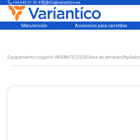
+34 643 01 33 47
info@variantico.es
Manutención
Accesorios para carretillas
Equipamiento colgante VARIANTICO.ES
/
Útiles de almacén
/
Apilado