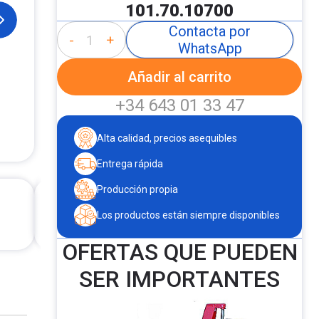
101.70.10700
Contacta por
-
+
WhatsApp
Añadir al carrito
+34 643 01 33 47
Alta calidad, precios asequibles
Entrega rápida
Producción propia
Los productos están siempre disponibles
OFERTAS QUE PUEDEN
SER IMPORTANTES