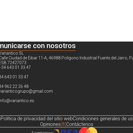
municarse con nosotros
Variantico SL
Calle Ciudad de Eibar 11-A, 46988 Polígono Industrial Fuente del Jarro, P
ESB 72427073
+34 643 01 33 47
34 643 01 33 47
34 962 22 26 48
varianticogrupo@gmail.com
info@variantico.es
s
Política de privacidad del sitio web
Condiciones generales de u
Opiniones
(8)
Contáctenos