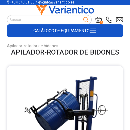
+34 643 01 33 47
info@variantico.es
Manutención
0
Accesorios para carretillas
CATÁLOGO DE EQUIPAMIENTO
Útiles de almacén
Útiles de construcción
Apilador-rotador de bidones
Productos de plástico y madera
APILADOR-ROTADOR DE BIDONES
Encofrado