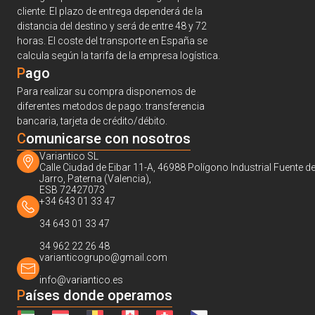
cliente. El plazo de entrega dependerá de la
distancia del destino y será de entre 48 y 72
horas. El coste del transporte en España se
calcula según la tarifa de la empresa logística.
Pago
Para realizar su compra disponemos de
diferentes metodos de pago: transferencia
bancaria, tarjeta de crédito/débito.
C
omunicarse con nosotros
Variantico SL
Calle Ciudad de Eibar 11-A, 46988 Polígono Industrial Fuente de
Jarro, Paterna (Valencia),
ESB 72427073
+34 643 01 33 47
34 643 01 33 47
34 962 22 26 48
varianticogrupo@gmail.com
info@variantico.es
Países donde operamos