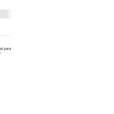
al para
a