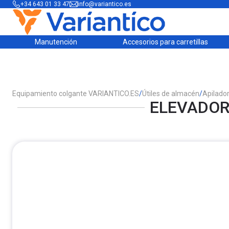
+34 643 01 33 47
info@variantico.es
Manutención
Accesorios para carretillas
Equipamiento colgante VARIANTICO.ES
/
Útiles de almacén
/
Apilado
ELEVADOR 