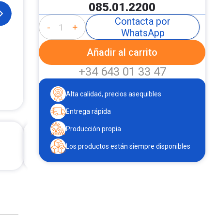
085.01.2200
Contacta por
-
+
WhatsApp
Añadir al carrito
+34 643 01 33 47
Alta calidad, precios asequibles
Entrega rápida
Producción propia
Los productos están siempre disponibles