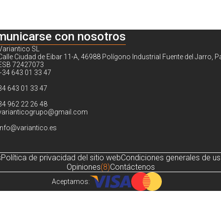
municarse con nosotros
Variantico SL
Calle Ciudad de Eibar 11-A, 46988 Polígono Industrial Fuente del Jarro, P
ESB 72427073
+34 643 01 33 47
34 643 01 33 47
34 962 22 26 48
varianticogrupo@gmail.com
info@variantico.es
s
Política de privacidad del sitio web
Condiciones generales de u
Opiniones
(8)
Contáctenos
Aceptamos:
Noch sind keine Bewertungen vorhanden.