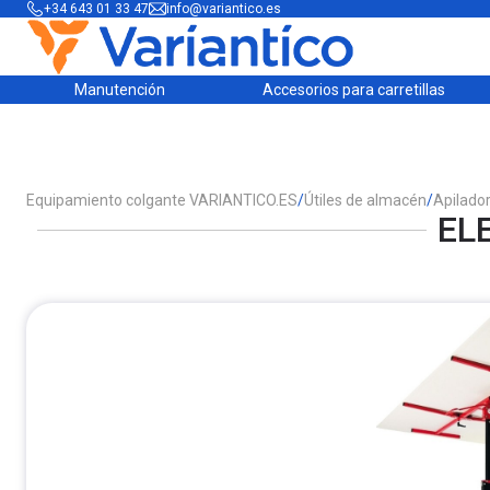
+34 643 01 33 47
info@variantico.es
Manutención
Accesorios para carretillas
Equipamiento colgante VARIANTICO.ES
/
Útiles de almacén
/
Apilado
EL