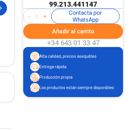
99.213.441147
Contacta por
-
+
WhatsApp
Añadir al carrito
+34 643 01 33 47
Alta calidad, precios asequibles
Entrega rápida
Producción propia
Los productos están siempre disponibles