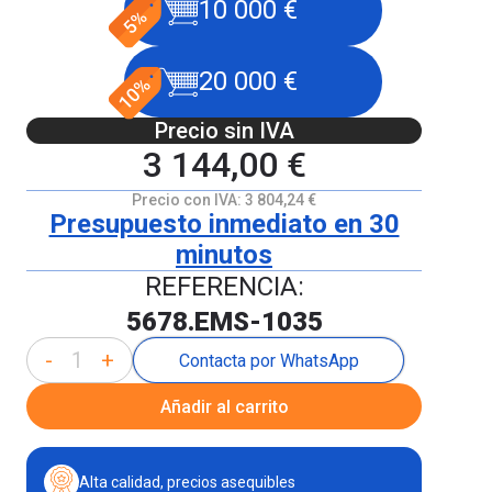
10 000 €
20 000 €
Precio sin IVA
3 144,00 €
Precio con IVA:
3 804,24 €
Presupuesto inmediato en 30
minutos
REFERENCIA:
5678.EMS-1035
-
+
Contacta por WhatsApp
Añadir al carrito
Alta calidad, precios asequibles