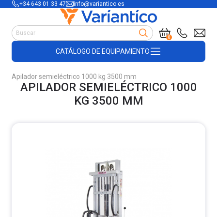
+34 643 01 33 47
info@variantico.es
Manutención
0
Accesorios para carretillas
CATÁLOGO DE EQUIPAMIENTO
Útiles de almacén
Útiles de construcción
Apilador semieléctrico 1000 kg 3500 mm
Productos de plástico y madera
APILADOR SEMIELÉCTRICO 1000
Encofrado
KG 3500 MM