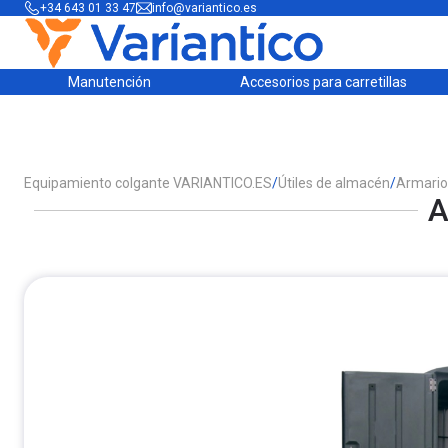
+34 643 01 33 47
info@variantico.es
Manutención
Accesorios para carretillas
Equipamiento colgante VARIANTICO.ES
/
Útiles de almacén
/
Armarios
A