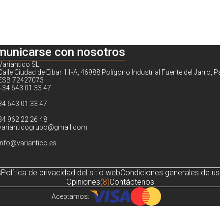
municarse con nosotros
Variantico SL
Calle Ciudad de Eibar 11-A, 46988 Polígono Industrial Fuente del Jarro, P
ESB 72427073
+34 643 01 33 47
34 643 01 33 47
34 962 22 26 48
varianticogrupo@gmail.com
info@variantico.es
s
Política de privacidad del sitio web
Condiciones generales de u
Opiniones
(8)
Contáctenos
Aceptamos:
Noch sind keine Bewertungen vorhanden.