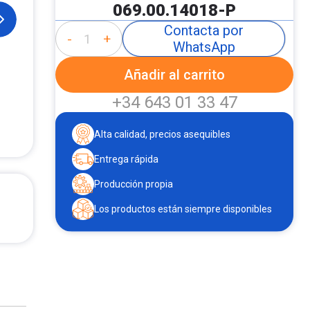
069.00.14018-P
Contacta por
-
+
WhatsApp
Añadir al carrito
+34 643 01 33 47
Alta calidad, precios asequibles
Entrega rápida
Producción propia
Los productos están siempre disponibles