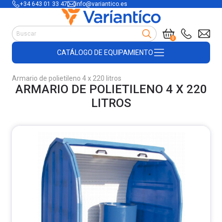
+34 643 01 33 47
info@variantico.es
Manutención
0
Accesorios para carretillas
CATÁLOGO DE EQUIPAMIENTO
Útiles de almacén
Útiles de construcción
Armario de polietileno 4 x 220 litros
Productos de plástico y madera
ARMARIO DE POLIETILENO 4 X 220
Encofrado
LITROS