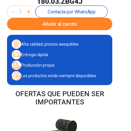
180.03.ZBG4J
-
+
Contacta por WhatsApp
Añadir al carrito
Alta calidad, precios asequibles
Entrega rápida
Producción propia
Los productos están siempre disponibles
OFERTAS QUE PUEDEN SER
IMPORTANTES