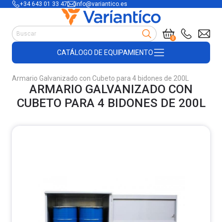
+34 643 01 33 47
info@variantico.es
Manutención
0
Accesorios para carretillas
CATÁLOGO DE EQUIPAMIENTO
Útiles de almacén
Útiles de construcción
Armario Galvanizado con Cubeto para 4 bidones de 200L
Productos de plástico y madera
ARMARIO GALVANIZADO CON
Encofrado
CUBETO PARA 4 BIDONES DE 200L