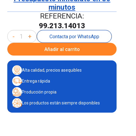
minutos
REFERENCIA:
99.213.14013
-
+
Contacta por WhatsApp
Añadir al carrito
Alta calidad, precios asequibles
Entrega rápida
Producción propia
Los productos están siempre disponibles