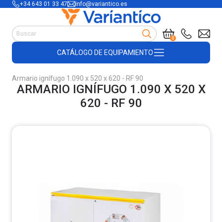
+34 643 01 33 47
info@variantico.es
Manutención
0
Accesorios para carretillas
CATÁLOGO DE EQUIPAMIENTO
Útiles de almacén
Útiles de construcción
Armario ignífugo 1.090 x 520 x 620 - RF 90
Productos de plástico y madera
ARMARIO IGNÍFUGO 1.090 X 520 X
Encofrado
620 - RF 90