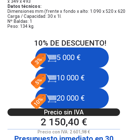
x 349 x 493
Datos técnicos:
Dimensiones mm (frente x fondo x alto: 1.090 x 520 x 620
Carga / Capacidad: 30 x 1l.
Nº Baldas: 1
Peso: 134 kg.
10% DE DESCUENTO!
5 000 €
10 000 €
20 000 €
Precio sin IVA
2 150,40 €
Precio con IVA:
2 601,98 €
Presupuesto inmediato en 30