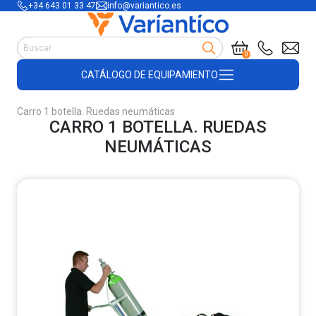
+34 643 01 33 47
info@variantico.es
Manutención
0
Accesorios para carretillas
CATÁLOGO DE EQUIPAMIENTO
Útiles de almacén
Útiles de construcción
Carro 1 botella. Ruedas neumáticas
Productos de plástico y madera
CARRO 1 BOTELLA. RUEDAS
Encofrado
NEUMÁTICAS