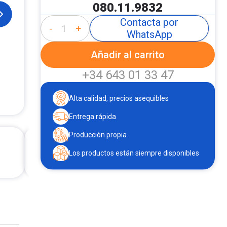
080.11.9832
Contacta por
-
+
WhatsApp
Añadir al carrito
+34 643 01 33 47
Alta calidad, precios asequibles
Entrega rápida
Producción propia
Los productos están siempre disponibles