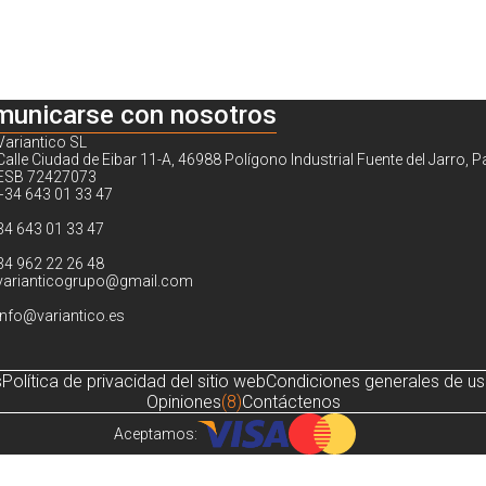
municarse con nosotros
Variantico SL
Calle Ciudad de Eibar 11-A, 46988 Polígono Industrial Fuente del Jarro, P
ESB 72427073
+34 643 01 33 47
34 643 01 33 47
34 962 22 26 48
varianticogrupo@gmail.com
info@variantico.es
s
Política de privacidad del sitio web
Condiciones generales de u
Opiniones
(8)
Contáctenos
Aceptamos:
Noch sind keine Bewertungen vorhanden.