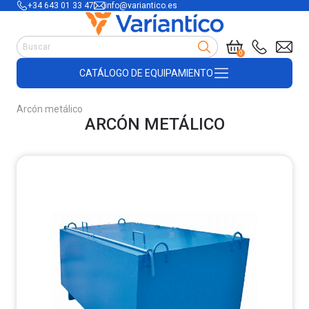
+34 643 01 33 47
info@variantico.es
Manutención
0
Accesorios para carretillas
CATÁLOGO DE EQUIPAMIENTO
Útiles de almacén
Útiles de construcción
Arcón metálico
Productos de plástico y madera
ARCÓN METÁLICO
Encofrado