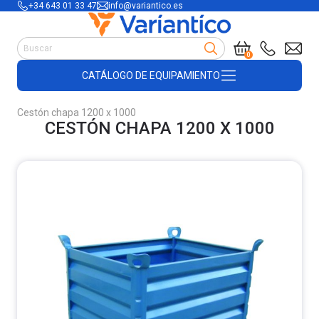
+34 643 01 33 47
info@variantico.es
Manutención
0
Accesorios para carretillas
CATÁLOGO DE EQUIPAMIENTO
Útiles de almacén
Útiles de construcción
Cestón chapa 1200 x 1000
Productos de plástico y madera
CESTÓN CHAPA 1200 X 1000
Encofrado