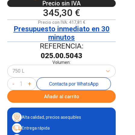
Precio sin IVA
345,30 €
Precio con IVA:
417,81 €
Presupuesto inmediato en 30
minutos
REFERENCIA:
025.00.5043
Volumen:
750 L
-
+
Contacta por WhatsApp
Añadir al carrito
Alta calidad, precios asequibles
Entrega rápida