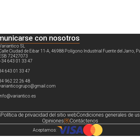
municarse con nosotros
Variantico SL
Calle Ciudad de Eibar 11-A, 46988 Polígono Industrial Fuente del Jarro, P
ESB 72427073
+34 643 01 33 47
34 643 01 33 47
34 962 22 26 48
varianticogrupo@gmail.com
info@variantico.es
s
Política de privacidad del sitio web
Condiciones generales de u
Opiniones
(8)
Contáctenos
Aceptamos: