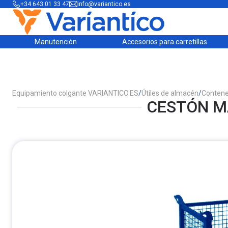
+34 643 01 33 47
info@variantico.es
Manutención
Accesorios para carretillas
Equipamiento colgante VARIANTICO.ES
/
Útiles de almacén
/
Contene
CESTÓN MA