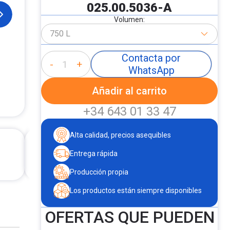
025.00.5036-A
Volumen:
750 L
Contacta por
-
+
WhatsApp
Añadir al carrito
+34 643 01 33 47
Alta calidad, precios asequibles
Entrega rápida
Producción propia
Los productos están siempre disponibles
OFERTAS QUE PUEDEN